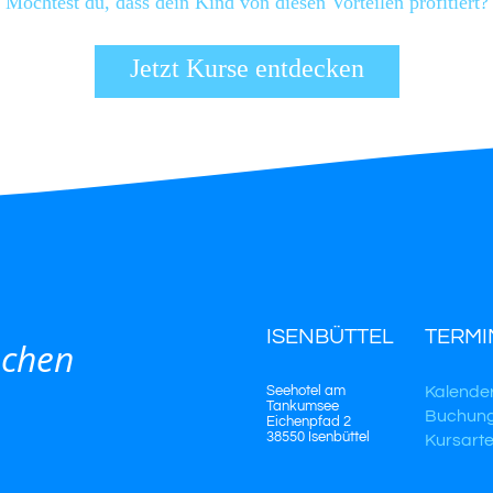
Möchtest du, dass dein Kind von diesen Vorteilen profitiert?
Jetzt Kurse entdecken
ISENBÜTTEL
TERMI
schen
Seehotel am
Kalende
Tankumsee
Buchun
Eichenpfad 2
38550 Isenbüttel
Kursart