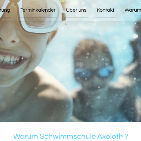
hung
Terminkalender
Über uns
Kontakt
Warum 
Warum Schwimmschule Axolotl
?
®