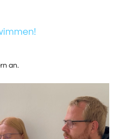
hwimmen!
rn an.